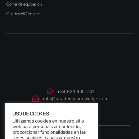
Comanda equipación
Guantes HO Soccer
+34 623 930 241
info@academy.onewellgk.com
I
F
Y
n
a
o
USO DE COOKIES
s
c
u
Utilizamos cookies en nuestro sitio
t
e
t
web para personalizar contenido,
a
b
u
proporcionar funcionalidades en las
g
o
b
redes sociales o analizar nuestro