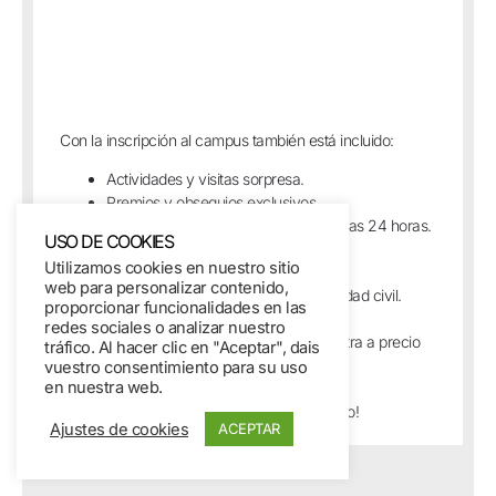
Con la inscripción al campus también está incluido:
Actividades y visitas sorpresa.
Premios y obsequios exclusivos.
Servicio de fisioterapeuta disponible las 24 horas.
USO DE COOKIES
Coaching.
Utilizamos cookies en nuestro sitio
Contenido multimedia exclusivo.
web para personalizar contenido,
Seguro de accidentes y responsabilidad civil.
proporcionar funcionalidades en las
Talonarios de autofinanciación
redes sociales o analizar nuestro
Acceso exclusivo a equipamiento extra a precio
tráfico. Al hacer clic en "Aceptar", dais
reducido.
vuestro consentimiento para su uso
en nuestra web.
¡Y muchas sorpresas que iremos desvelando!
Ajustes de cookies
ACEPTAR